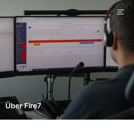
Skip
to
TOGG
content
Über Fire7